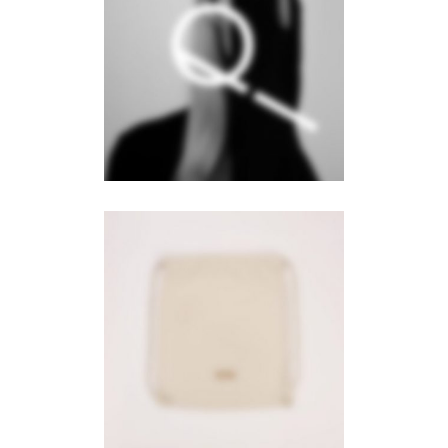
Aqua
Branding
·
Web
Wanderlust
Branding
·
Videos